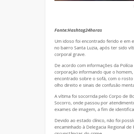
Fonte:H
ashtag24horas
Um idoso foi encontrado ferido e em 
no bairro Santa Luzia, após ter sido ví
corporal grave.
De acordo com informações da Polícia M
corporação informando que o homem, q
encontrado sobre o sofá, com o rost
olho direito e sinais de confusão men
A vítima foi socorrida pelo Corpo de 
Socorro, onde passou por atendiment
exames de imagem, a fim de identificar
Devido ao estado clínico, não foi possí
encaminhado à Delegacia Regional de Pol
circunstâncias do crime.