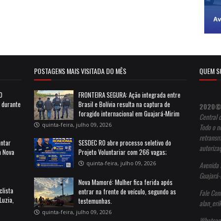
POSTAGENS MAIS VISITADA DO MÊS
QUEM S
10
FRONTEIRA SEGURA: Ação integrada entre
a durante
Brasil e Bolívia resulta na captura de
2020©
foragido internacional em Guajará-Mirim
Central 
quinta-feira, julho 09, 2026
Todo o no
retransm
entar
SESDEC RO abre processo seletivo do
autoriza
m Nova
Projeto Voluntariar com 266 vagas;
quinta-feira, julho 09, 2026
Avenida 
Guajará-
Nova Mamoré: Mulher fica ferida após
clista
entrar na frente de veículo, segundo as
Fale Con
Luzia,
testemunhas.
alan_er
quinta-feira, julho 09, 2026
Whatsap