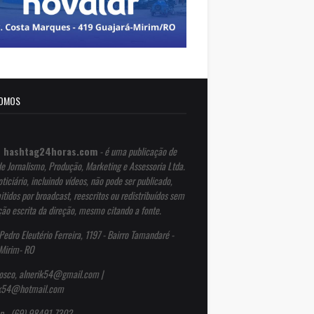
OMOS
 hashtag24horas.com
- é uma publicação de
de Jornalismo, Produção, Marketing e Assessoria Ltda.
ticiário, incluindo vídeos, não pode ser publicado,
itidos por broadcast, reescritos ou redistribuídos sem
ção escrita da direção, mesmo citando a fonte.
Pedro Eleutério Ferreira, 1197 - Bairro Tamandaré -
Mirim- RO
osco, alnerik54@gmail.com |
ik54@hotmail.com
p - (69) 98491-7302