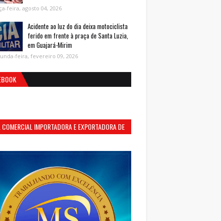
ça-feira, agosto 04, 2026
Acidente ao luz do dia deixa motociclista
ferido em frente à praça de Santa Luzia,
em Guajará-Mirim
unda-feira, fevereiro 09, 2026
EBOOK
S. COMERCIAL IMPORTADORA E EXPORTADORA DE
MENTOS LTDA