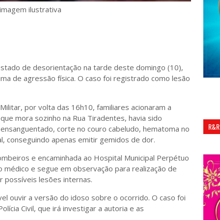
imagem ilustrativa
estado de desorientação na tarde deste domingo (10),
tima de agressão física. O caso foi registrado como lesão
ilitar, por volta das 16h10, familiares acionaram a
ue mora sozinho na Rua Tiradentes, havia sido
R&R
o ensanguentado, corte no couro cabeludo, hematoma no
tal, conseguindo apenas emitir gemidos de dor.
Bombeiros e encaminhada ao Hospital Municipal Perpétuo
o médico e segue em observação para realização de
 possíveis lesões internas.
vel ouvir a versão do idoso sobre o ocorrido. O caso foi
ícia Civil, que irá investigar a autoria e as