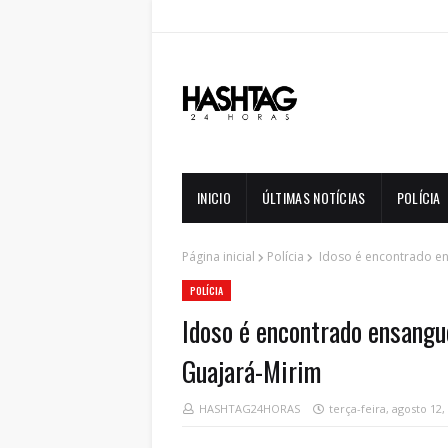
INICIO
ÚLTIMAS NOTÍCIAS
POLÍCIA
Página inicial
Polícia
Idoso é encontrado e
POLÍCIA
Idoso é encontrado ensangu
Guajará-Mirim
HASHTAG24HORAS
terça-feira, agosto 12,