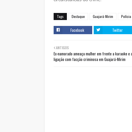
Tags
Destaque
Guajará-Mirim
Polícia
Facebook
Twitter
ANTIGOS
Ex-namorado ameaça mulher em frente a karaoke e 
ligação com facção criminosa em Guajará-Mirim