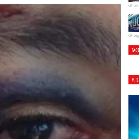
ter
seg
FAC
M. 
ALI