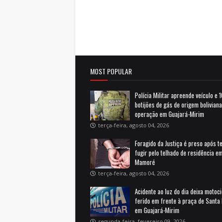
MOST POPULAR
Polícia Militar apreende veículo e 
botijões de gás de origem bolivian
operação em Guajará-Mirim
terça-feira, agosto 04, 2026
Foragido da Justiça é preso após t
fugir pelo telhado de residência e
Mamoré
terça-feira, agosto 04, 2026
Acidente ao luz do dia deixa motoci
ferido em frente à praça de Santa 
em Guajará-Mirim
segunda-feira, fevereiro 09, 2026