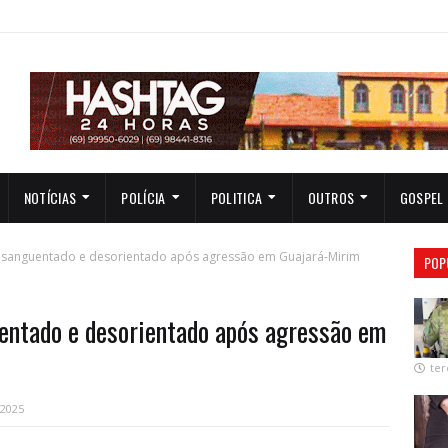
NOTÍCIAS
POLÍCIA
POLITICA
OUTROS
GOSPEL
nsanguentado e desorientado após agressão em Guajará-Mirim
POP
entado e desorientado após agressão em
ter
 2025