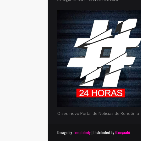
O seu novo Portal de Noticias de Rondônia
Design by
Templateify
| Distributed by
Gooyaabi