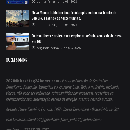
quinta-feira, julho 09, 2026
Nova Mamoré: Mulher fica ferida após entrar na frente de
veículo, segundo as testemunhas.
quinta-feira, julho 09, 2026
Detran libera serviço para emplacar veículo sem sair de casa
em RO
segunda-feira, julho 06, 2026
QUEM SOMOS
2020© hashtag24horas.com
- é uma publicação de Central de
Jornalismo, Produção, Marketing e Assessoria Ltda. Todo o noticiário, incluindo
vídeos, não pode ser publicado, retransmitidos por broadcast, reescritos ou
redistribuídos sem autorização escrita da direção, mesmo citando a fonte.
Avenida Pedro Eleutério Ferreira, 1197 - Bairro Tamandaré - Guajará-Mirim- RO
Fale Conosco, alnerik54@gmail.com | alan_erik54@hotmail.com
Whatsapp - (69) 98491-7302