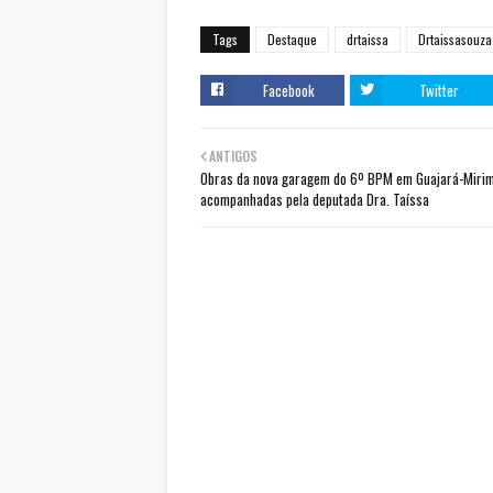
Tags
Destaque
drtaissa
Drtaissasouza
Facebook
Twitter
ANTIGOS
Obras da nova garagem do 6º BPM em Guajará-Miri
acompanhadas pela deputada Dra. Taíssa