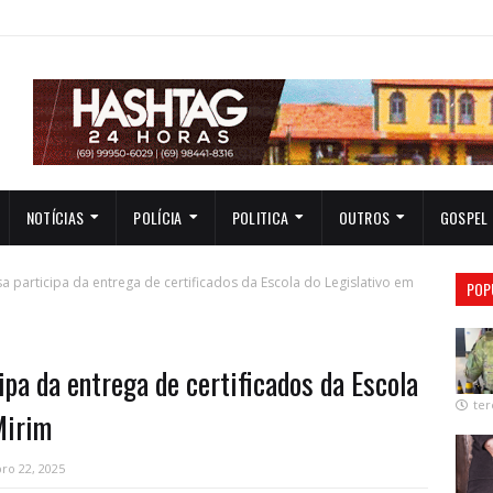
NOTÍCIAS
POLÍCIA
POLITICA
OUTROS
GOSPEL
a participa da entrega de certificados da Escola do Legislativo em
POP
ipa da entrega de certificados da Escola
ter
Mirim
ro 22, 2025