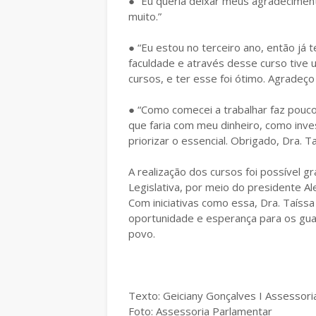
● “Eu queria deixar meus agradecimen
muito.”
● “Eu estou no terceiro ano, então já 
faculdade e através desse curso tive u
cursos, e ter esse foi ótimo. Agradeço
● “Como comecei a trabalhar faz pouco
que faria com meu dinheiro, como inve
priorizar o essencial. Obrigado, Dra. T
A realização dos cursos foi possível 
Legislativa, por meio do presidente Al
Com iniciativas como essa, Dra. Taíss
oportunidade e esperança para os gua
povo.
Texto: Geiciany Gonçalves I Assessori
Foto: Assessoria Parlamentar