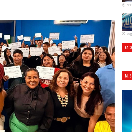
ter
seg
FAC
M. 
ALI