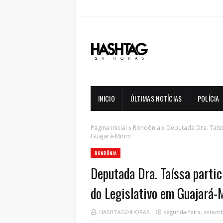
INICIO
ÚLTIMAS NOTÍCIAS
POLÍCIA
Página inicial
Rondônia
Deputada Dra. Taíss
Guajará-Mirim
RONDÔNIA
Deputada Dra. Taíssa partic
do Legislativo em Guajará-
HASHTAG24HORAS
segunda-feira, setemb