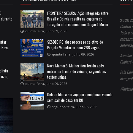
10
FRONTEIRA SEGURA: Ação integrada entre
a durante
Brasil e Bolívia resulta na captura de
2020©
foragido internacional em Guajará-Mirim
Central 
quinta-feira, julho 09, 2026
Todo o no
retransm
entar
SESDEC RO abre processo seletivo do
autoriza
m Nova
Projeto Voluntariar com 266 vagas;
quinta-feira, julho 09, 2026
Avenida 
Guajará-
Nova Mamoré: Mulher fica ferida após
clista
entrar na frente de veículo, segundo as
Fale Con
Luzia,
testemunhas.
alan_er
quinta-feira, julho 09, 2026
Whatsap
Detran libera serviço para emplacar veículo
sem sair de casa em RO
segunda-feira, julho 06, 2026