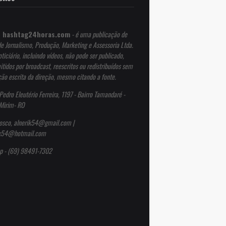
 hashtag24horas.com
- é uma publicação de
de Jornalismo, Produção, Marketing e Assessoria Ltda.
ticiário, incluindo vídeos, não pode ser publicado,
itidos por broadcast, reescritos ou redistribuídos sem
ção escrita da direção, mesmo citando a fonte.
Pedro Eleutério Ferreira, 1197 - Bairro Tamandaré -
Mirim- RO
osco, alnerik54@gmail.com |
ik54@hotmail.com
p - (69) 98491-7302