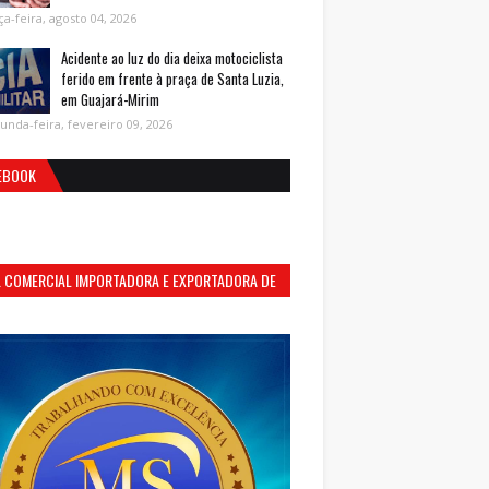
ça-feira, agosto 04, 2026
Acidente ao luz do dia deixa motociclista
ferido em frente à praça de Santa Luzia,
em Guajará-Mirim
unda-feira, fevereiro 09, 2026
EBOOK
S. COMERCIAL IMPORTADORA E EXPORTADORA DE
MENTOS LTDA