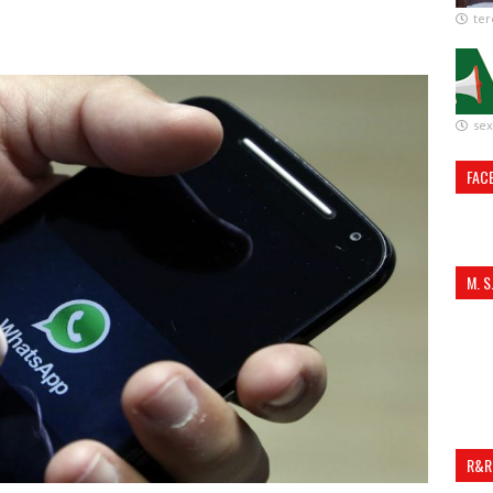
ter
sex
FAC
M. 
ALI
R&R