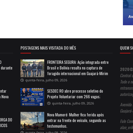
POSTAGENS MAIS VISITADA DO MÊS
QUEM S
10
FRONTEIRA SEGURA: Ação integrada entre
a durante
Brasil e Bolívia resulta na captura de
2020©
foragido internacional em Guajará-Mirim
Central 
quinta-feira, julho 09, 2026
Todo o no
retransm
entar
SESDEC RO abre processo seletivo do
autoriza
m Nova
Projeto Voluntariar com 266 vagas;
quinta-feira, julho 09, 2026
Avenida 
Guajará-
Nova Mamoré: Mulher fica ferida após
ORGA DO
entrar na frente de veículo, segundo as
Fale Con
RICOS
testemunhas.
alan_er
quinta-feira, julho 09, 2026