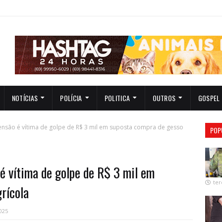
NOTÍCIAS
POLÍCIA
POLITICA
OUTROS
GOSPEL
são é vítima de golpe de R$ 3 mil em suposta compra de gesso
POP
 vítima de golpe de R$ 3 mil em
ter
rícola
2025