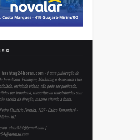
OMOS
 hashtag24horas.com
- é uma publicação de
de Jornalismo, Produção, Marketing e Assessoria Ltda.
ticiário, incluindo vídeos, não pode ser publicado,
itidos por broadcast, reescritos ou redistribuídos sem
ção escrita da direção, mesmo citando a fonte.
Pedro Eleutério Ferreira, 1197 - Bairro Tamandaré -
Mirim- RO
osco, alnerik54@gmail.com |
ik54@hotmail.com