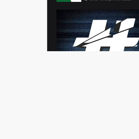
O seu novo Portal de Noticias de Rondônia
Design by
Templateify
| Distributed by
Gooyaabi