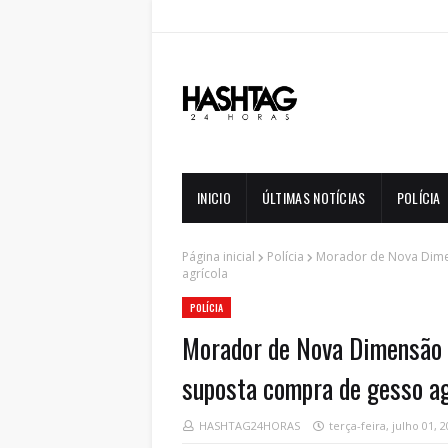
INICIO
ÚLTIMAS NOTÍCIAS
POLÍCIA
Página inicial
Polícia
Morador de Nova Dimen
agrícola
POLÍCIA
Morador de Nova Dimensão é
suposta compra de gesso ag
HASHTAG24HORAS
terça-feira, julho 01, 