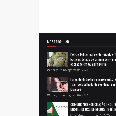
MOST POPULAR
Polícia Militar apreende veículo e 
botijões de gás de origem bolivian
operação em Guajará-Mirim
terça-feira, agosto 04, 2026
Foragido da Justiça é preso após t
fugir pelo telhado de residência e
Mamoré
terça-feira, agosto 04, 2026
COMUNICADO SOLICITAÇÃO DE OUT
DIREITO DE USO DE RECURSOS HÍD
sexta-feira, julho 31, 2026