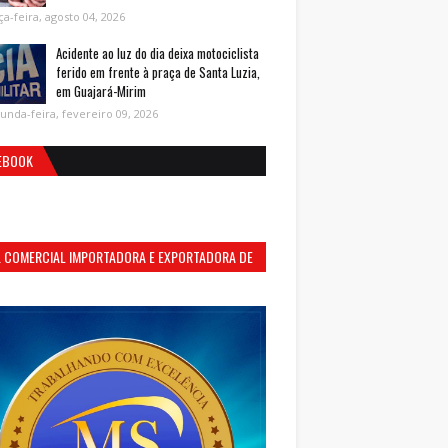
ça-feira, agosto 04, 2026
Acidente ao luz do dia deixa motociclista
ferido em frente à praça de Santa Luzia,
em Guajará-Mirim
unda-feira, fevereiro 09, 2026
EBOOK
S. COMERCIAL IMPORTADORA E EXPORTADORA DE
MENTOS LTDA