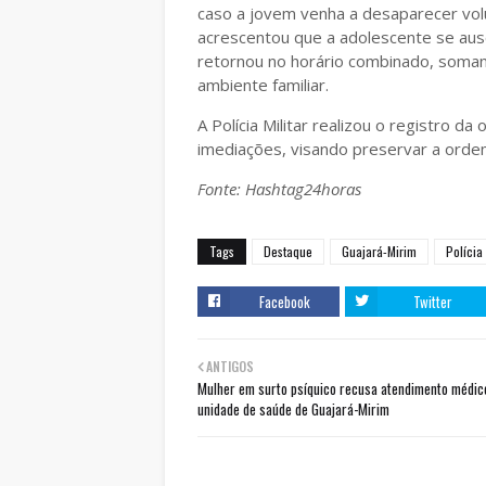
caso a jovem venha a desaparecer vol
acrescentou que a adolescente se aus
retornou no horário combinado, soman
ambiente familiar.
A Polícia Militar realizou o registro 
imediações, visando preservar a orde
Fonte: Hashtag24horas
Tags
Destaque
Guajará-Mirim
Polícia
Facebook
Twitter
ANTIGOS
Mulher em surto psíquico recusa atendimento médi
unidade de saúde de Guajará-Mirim