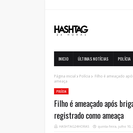
INICIO
ÚLTIMAS NOTÍCIAS
POLÍCIA
Página inicial
Polícia
Filho é ameaçado após
ameaça
POLÍCIA
Filho é ameaçado após brig
registrado como ameaça
HASHTAG24HORAS
quinta-feira, julho 10,