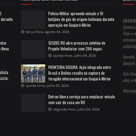
10
Polícia Militar apreende veículo e 10
a durante
botijões de gás de origem boliviana durante
2020©
operação em Guajará-Mirim
Central 
terça-feira, agosto 04, 2026
Todo o no
retransm
entar
SESDEC RO abre processo seletivo do
autoriza
m Nova
Projeto Voluntariar com 266 vagas;
quinta-feira, julho 09, 2026
Avenida 
Guajará-
FRONTEIRA SEGURA: Ação integrada entre
clista
Brasil e Bolívia resulta na captura de
Fale Con
Luzia,
foragido internacional em Guajará-Mirim
alan_er
quinta-feira, julho 09, 2026
Whatsap
Detran libera serviço para emplacar veículo
sem sair de casa em RO
segunda-feira, julho 06, 2026