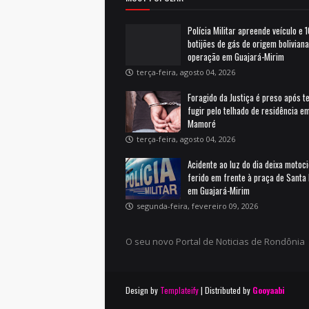
Polícia Militar apreende veículo e 
botijões de gás de origem bolivian
operação em Guajará-Mirim
terça-feira, agosto 04, 2026
Foragido da Justiça é preso após t
fugir pelo telhado de residência e
Mamoré
terça-feira, agosto 04, 2026
Acidente ao luz do dia deixa motoci
ferido em frente à praça de Santa 
em Guajará-Mirim
segunda-feira, fevereiro 09, 2026
O seu novo Portal de Noticias de Rondônia
Design by
Templateify
| Distributed by
Gooyaabi