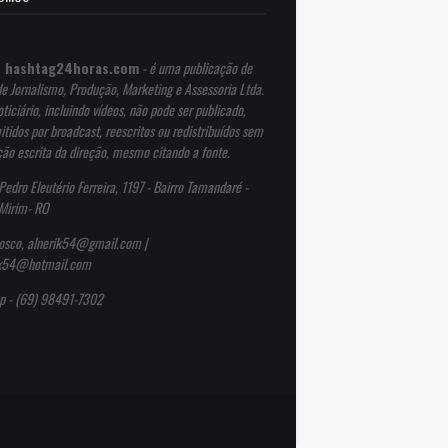
 hashtag24horas.com
- é uma publicação de
de Jornalismo, Produção, Marketing e Assessoria Ltda.
ticiário, incluindo vídeos, não pode ser publicado,
itidos por broadcast, reescritos ou redistribuídos sem
ção escrita da direção, mesmo citando a fonte.
Pedro Eleutério Ferreira, 1197 - Bairro Tamandaré -
Mirim- RO
osco, alnerik54@gmail.com |
ik54@hotmail.com
p - (69) 98491-7302