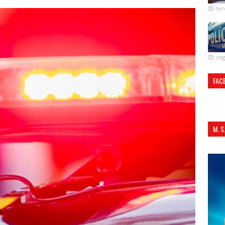
ter
seg
FAC
M. 
ALI