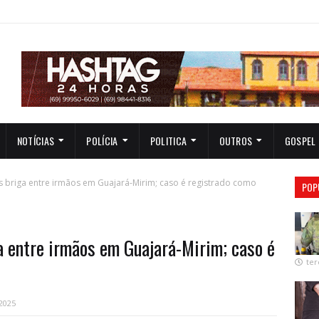
NOTÍCIAS
POLÍCIA
POLITICA
OUTROS
GOSPEL
 briga entre irmãos em Guajará-Mirim; caso é registrado como
POP
a entre irmãos em Guajará-Mirim; caso é
ter
 2025