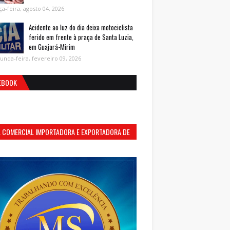
ça-feira, agosto 04, 2026
Acidente ao luz do dia deixa motociclista
ferido em frente à praça de Santa Luzia,
em Guajará-Mirim
unda-feira, fevereiro 09, 2026
EBOOK
S. COMERCIAL IMPORTADORA E EXPORTADORA DE
MENTOS LTDA