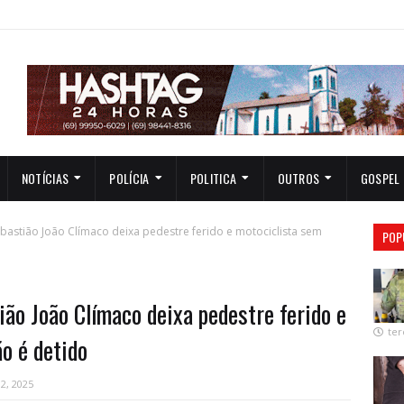
NOTÍCIAS
POLÍCIA
POLITICA
OUTROS
GOSPEL
bastião João Clímaco deixa pedestre ferido e motociclista sem
POP
ão João Clímaco deixa pedestre ferido e
ter
o é detido
2, 2025