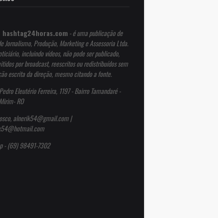
 hashtag24horas.com
- é uma publicação de
de Jornalismo, Produção, Marketing e Assessoria Ltda.
ticiário, incluindo vídeos, não pode ser publicado,
itidos por broadcast, reescritos ou redistribuídos sem
ção escrita da direção, mesmo citando a fonte.
Pedro Eleutério Ferreira, 1197 - Bairro Tamandaré -
Mirim- RO
osco, alnerik54@gmail.com |
ik54@hotmail.com
p - (69) 98491-7302