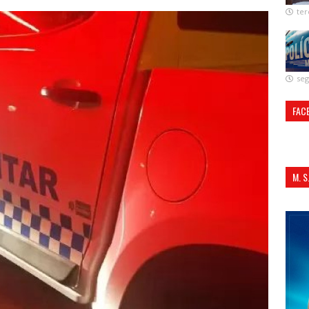
ter
seg
FAC
M. 
ALI