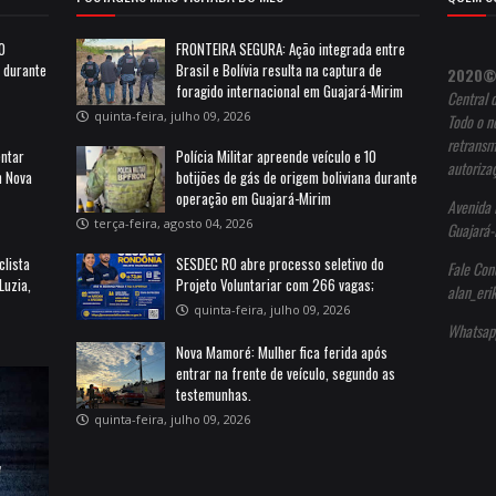
10
FRONTEIRA SEGURA: Ação integrada entre
a durante
Brasil e Bolívia resulta na captura de
2020©
foragido internacional em Guajará-Mirim
Central 
quinta-feira, julho 09, 2026
Todo o no
retransm
entar
Polícia Militar apreende veículo e 10
autoriza
m Nova
botijões de gás de origem boliviana durante
operação em Guajará-Mirim
Avenida 
terça-feira, agosto 04, 2026
Guajará-
clista
SESDEC RO abre processo seletivo do
Fale Con
Luzia,
Projeto Voluntariar com 266 vagas;
alan_er
quinta-feira, julho 09, 2026
Whatsap
Nova Mamoré: Mulher fica ferida após
entrar na frente de veículo, segundo as
testemunhas.
quinta-feira, julho 09, 2026