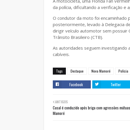
A motocicleta, uma Honda Fan vermelha
da polícia, dificultando a verificação
O condutor da moto foi encaminhado pa
posteriormente, levado à Delegacia de 
dirigir veículo automotor sem possuir 
Trânsito Brasileiro (CTB).
As autoridades seguem investigando as
cabíveis.
Tags
Destaque
Nova Mamoré
Polícia
Facebook
Twitter
ANTIGOS
Casal é conduzido após briga com agressões mútua
Mamoré