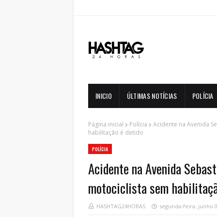
INICIO
ÚLTIMAS NOTÍCIAS
POLÍCIA
Página inicial
Polícia
Acidente na Avenida Se
habilitação é detido
POLÍCIA
Acidente na Avenida Sebasti
motociclista sem habilitaçã
HASHTAG24HORAS
segunda-feira, junho 0