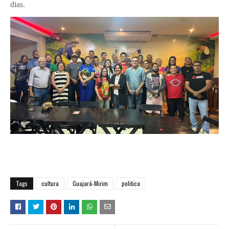
dias.
Tags
cultura
Guajará-Mirim
politica