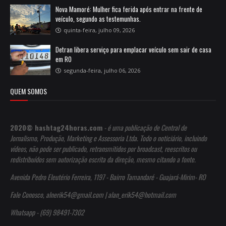
Nova Mamoré: Mulher fica ferida após entrar na frente de
veículo, segundo as testemunhas.
quinta-feira, julho 09, 2026
Detran libera serviço para emplacar veículo sem sair de casa
em RO
segunda-feira, julho 06, 2026
QUEM SOMOS
2020© hashtag24horas.com
- é uma publicação de Central de
Jornalismo, Produção, Marketing e Assessoria Ltda. Todo o noticiário, incluindo
vídeos, não pode ser publicado, retransmitidos por broadcast, reescritos ou
redistribuídos sem autorização escrita da direção, mesmo citando a fonte.
Avenida Pedro Eleutério Ferreira, 1197 - Bairro Tamandaré - Guajará-Mirim- RO
Fale Conosco, alnerik54@gmail.com | alan_erik54@hotmail.com
Whatsapp - (69) 98491-7302