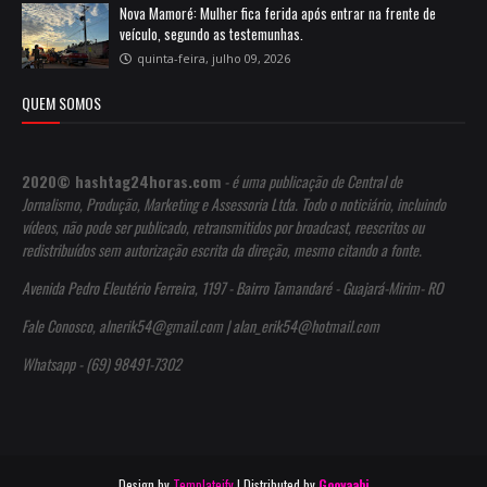
Nova Mamoré: Mulher fica ferida após entrar na frente de
veículo, segundo as testemunhas.
quinta-feira, julho 09, 2026
QUEM SOMOS
2020© hashtag24horas.com
- é uma publicação de Central de
Jornalismo, Produção, Marketing e Assessoria Ltda. Todo o noticiário, incluindo
vídeos, não pode ser publicado, retransmitidos por broadcast, reescritos ou
redistribuídos sem autorização escrita da direção, mesmo citando a fonte.
Avenida Pedro Eleutério Ferreira, 1197 - Bairro Tamandaré - Guajará-Mirim- RO
Fale Conosco, alnerik54@gmail.com | alan_erik54@hotmail.com
Whatsapp - (69) 98491-7302
Design by
Templateify
| Distributed by
Gooyaabi