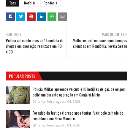
Tags
Notícias
Rondônia
ANTIGOS
MAIS RECENTES
Polícia apreende mais de 1 tonelada de
Mulheres sofrem mais com doenças
drogas em operação realizada em RO
crônicas em Rondônia, revela Sesau
e GO
POPULAR POSTS
Polícia Militar apreende veículo e 10 botijões de gás de origem
boliviana durante operação em Guajará-Mirim
terça-feira, agosto 04, 2026
Foragido da Justiça é preso após tentar fugir pelo telhado de
residência em Nova Mamoré
terça-feira, agosto 04, 2026