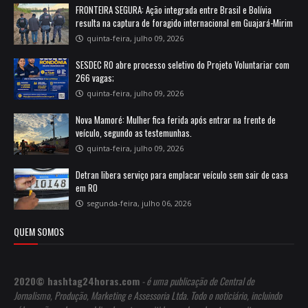
FRONTEIRA SEGURA: Ação integrada entre Brasil e Bolívia
resulta na captura de foragido internacional em Guajará-Mirim
quinta-feira, julho 09, 2026
SESDEC RO abre processo seletivo do Projeto Voluntariar com
266 vagas;
quinta-feira, julho 09, 2026
Nova Mamoré: Mulher fica ferida após entrar na frente de
veículo, segundo as testemunhas.
quinta-feira, julho 09, 2026
Detran libera serviço para emplacar veículo sem sair de casa
em RO
segunda-feira, julho 06, 2026
QUEM SOMOS
2020© hashtag24horas.com
- é uma publicação de Central de
Jornalismo, Produção, Marketing e Assessoria Ltda. Todo o noticiário, incluindo