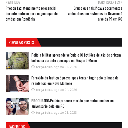
ANTIGOS
MAIS RECENTES
Procon faz atendimento presencial
Grupo que falsificava documentos
durante mutirão para negociação de
ambientais em sistemas do Governo é
dívidas em Rondônia
alvo da PF em RO
POPULAR POSTS
Polícia Militar apreende veículo e 10 botijões de gás de origem
boliviana durante operação em Guajará-Mirim
terça-feira, agosto 04, 2026
Foragido da Justiça é preso após tentar fugir pelo telhado de
residência em Nova Mamoré
terça-feira, agosto 04, 2026
PROCURADO:Polícia procura marido que matou mulher no
aniversário dela em RO
terça-feira, agosto 01, 2023
FACEBOOK