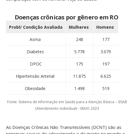
Doenças crônicas por gênero em RO
Probl/ Condição Avaliada
Mulheres
Homens
Asma
248
177
Diabetes
5.778
3.079
DPOC
175
197
Hipertensão Arterial
11.875
6.625
Obesidade
1.498
519
Fonte: Sistema de Informação em Saúde para a Atenção Básica – SISAB
(Atendimento individual) – MAIO 2023
As Doenças Crônicas Não Transmissíveis (DCNT) são as
principais causas de adoecimento e de morte no mundo e