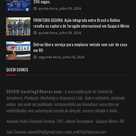
266 vagas;
quinta-feira, julho 09, 2026
FRONTEIRA SEGURA: Ação integrada entre Brasil e Bolívia
resulta na captura de foragido internacional em Guajará-Mirim
quinta-feira, julho 09, 2026
Detran libera serviço para emplacar veículo sem sair de casa
em RO
segunda-feira, julho 06, 2026
QUEM SOMOS
2020© hashtag24horas.com
- é uma publicação de Central de
Jornalismo, Produção, Marketing e Assessoria Ltda. Todo o noticiário, incluindo
vídeos, não pode ser publicado, retransmitidos por broadcast, reescritos ou
redistribuídos sem autorização escrita da direção, mesmo citando a fonte.
Avenida Pedro Eleutério Ferreira, 1197 - Bairro Tamandaré - Guajará-Mirim- RO
Fale Conosco, alnerik54@gmail.com | alan_erik54@hotmail.com