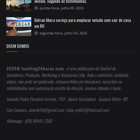
veículo, segundo as testemunhas.
quinta-feira, julho 09, 2026
Detran libera serviço para emplacar veículo sem sair de casa
em RO
segunda-feira, julho 06, 2026
QUEM SOMOS
2020© hashtag24horas.com
- é uma publicação de Central de
Jornalismo, Produção, Marketing e Assessoria Ltda. Todo o noticiário, incluindo
vídeos, não pode ser publicado, retransmitidos por broadcast, reescritos ou
redistribuídos sem autorização escrita da direção, mesmo citando a fonte.
Avenida Pedro Eleutério Ferreira, 1197 - Bairro Tamandaré - Guajará-Mirim- RO
Fale Conosco, alnerik54@gmail.com | alan_erik54@hotmail.com
Whatsapp - (69) 98491-7302