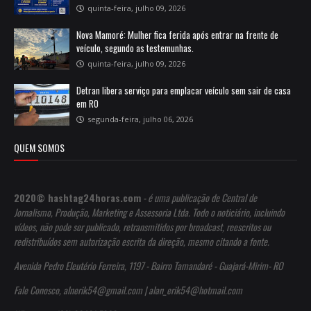
quinta-feira, julho 09, 2026
Nova Mamoré: Mulher fica ferida após entrar na frente de
veículo, segundo as testemunhas.
quinta-feira, julho 09, 2026
Detran libera serviço para emplacar veículo sem sair de casa
em RO
segunda-feira, julho 06, 2026
QUEM SOMOS
2020© hashtag24horas.com
- é uma publicação de Central de
Jornalismo, Produção, Marketing e Assessoria Ltda. Todo o noticiário, incluindo
vídeos, não pode ser publicado, retransmitidos por broadcast, reescritos ou
redistribuídos sem autorização escrita da direção, mesmo citando a fonte.
Avenida Pedro Eleutério Ferreira, 1197 - Bairro Tamandaré - Guajará-Mirim- RO
Fale Conosco, alnerik54@gmail.com | alan_erik54@hotmail.com