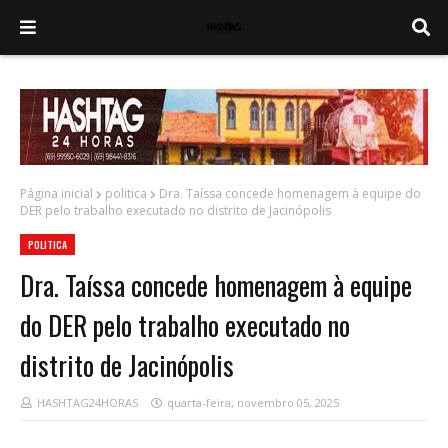
Página inicial
politica
Dra. Taíssa concede homenagem à equipe do
DER pelo trabalho executado no distrito de Jacinópolis
POLITICA
Dra. Taíssa concede homenagem à equipe
do DER pelo trabalho executado no
distrito de Jacinópolis
HASHTAG24HORAS
quarta-feira, novembro 05, 2025