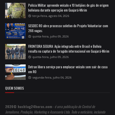
Polícia Militar apreende veículo e 10 botijões de gás de origem
boliviana durante operação em Guajará-Mirim
terça-feira, agosto 04, 2026
SESDEC RO abre processo seletivo do Projeto Voluntariar com
266 vagas;
quinta-feira, julho 09, 2026
FRONTEIRA SEGURA: Ação integrada entre Brasil e Bolívia
resulta na captura de foragido internacional em Guajará-Mirim
quinta-feira, julho 09, 2026
Detran libera serviço para emplacar veículo sem sair de casa
em RO
segunda-feira, julho 06, 2026
QUEM SOMOS
2020© hashtag24horas.com
- é uma publicação de Central de
Jornalismo, Produção, Marketing e Assessoria Ltda. Todo o noticiário, incluindo