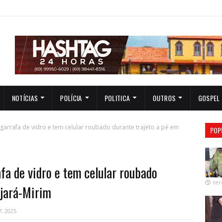
NOTÍCIAS
POLÍCIA
POLITICA
OUTROS
GOSPEL
arrafa de vidro e tem celular roubado durante trajeto a pé em
POP
fa de vidro e tem celular roubado
ter
ajará-Mirim
7, 2025