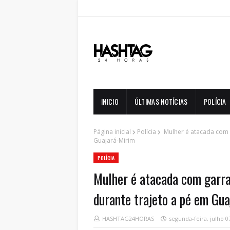
INICIO
ÚLTIMAS NOTÍCIAS
POLÍCIA
Página inicial
Polícia
Mulher é atacada com g
Guajará-Mirim
POLÍCIA
Mulher é atacada com garra
durante trajeto a pé em Gu
HASHTAG24HORAS
segunda-feira, julho 0