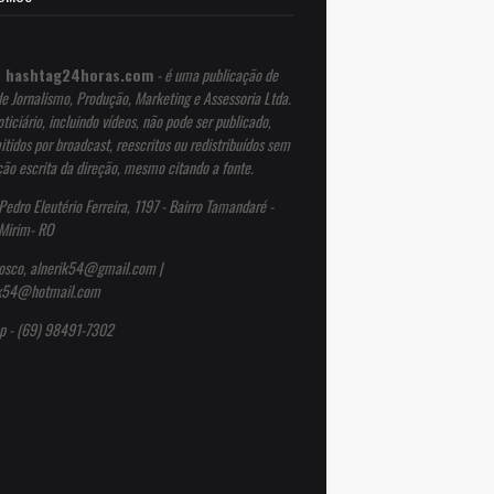
 hashtag24horas.com
- é uma publicação de
de Jornalismo, Produção, Marketing e Assessoria Ltda.
ticiário, incluindo vídeos, não pode ser publicado,
itidos por broadcast, reescritos ou redistribuídos sem
ção escrita da direção, mesmo citando a fonte.
Pedro Eleutério Ferreira, 1197 - Bairro Tamandaré -
Mirim- RO
osco, alnerik54@gmail.com |
ik54@hotmail.com
p - (69) 98491-7302