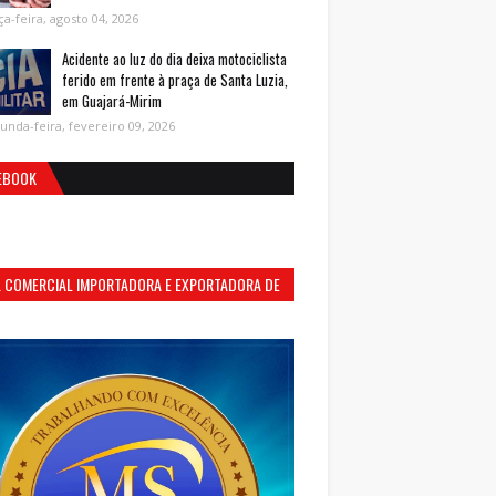
ça-feira, agosto 04, 2026
Acidente ao luz do dia deixa motociclista
ferido em frente à praça de Santa Luzia,
em Guajará-Mirim
unda-feira, fevereiro 09, 2026
EBOOK
S. COMERCIAL IMPORTADORA E EXPORTADORA DE
MENTOS LTDA