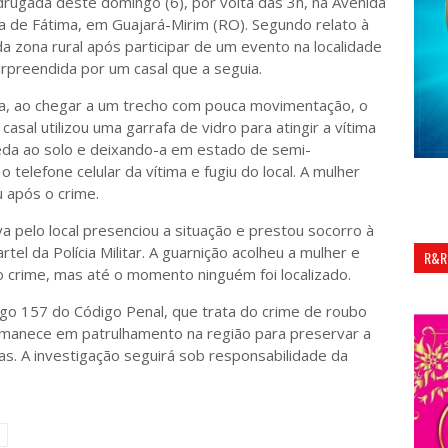
rugada deste domingo (6), por volta das 3h, na Avenida
a de Fátima, em Guajará-Mirim (RO). Segundo relato à
é da zona rural após participar de um evento na localidade
urpreendida por um casal que a seguia.
a, ao chegar a um trecho com pouca movimentação, o
al utilizou uma garrafa de vidro para atingir a vítima
eda ao solo e deixando-a em estado de semi-
o telefone celular da vítima e fugiu do local. A mulher
 após o crime.
a pelo local presenciou a situação e prestou socorro à
tel da Polícia Militar. A guarnição acolheu a mulher e
R&R
do crime, mas até o momento ninguém foi localizado.
igo 157 do Código Penal, que trata do crime de roubo
permanece em patrulhamento na região para preservar a
as. A investigação seguirá sob responsabilidade da