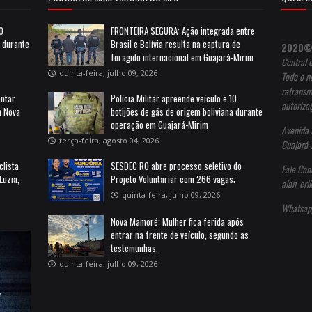
10
FRONTEIRA SEGURA: Ação integrada entre
a durante
Brasil e Bolívia resulta na captura de
2020©
foragido internacional em Guajará-Mirim
Central 
quinta-feira, julho 09, 2026
Todo o no
retransm
entar
Polícia Militar apreende veículo e 10
autoriza
m Nova
botijões de gás de origem boliviana durante
operação em Guajará-Mirim
Avenida 
terça-feira, agosto 04, 2026
Guajará-
clista
SESDEC RO abre processo seletivo do
Fale Con
Luzia,
Projeto Voluntariar com 266 vagas;
alan_er
quinta-feira, julho 09, 2026
Whatsap
Nova Mamoré: Mulher fica ferida após
entrar na frente de veículo, segundo as
testemunhas.
quinta-feira, julho 09, 2026