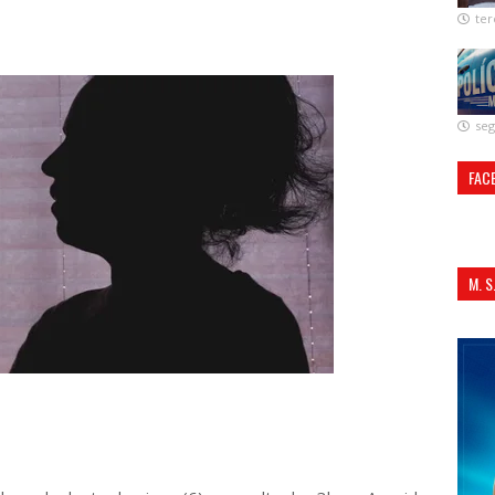
ter
seg
FAC
M. 
ALI