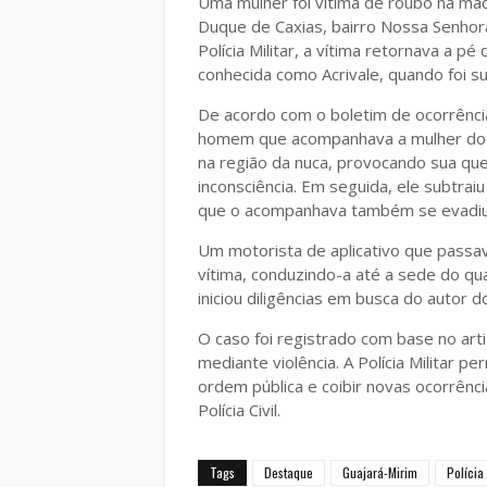
Uma mulher foi vítima de roubo na mad
Duque de Caxias, bairro Nossa Senhor
Polícia Militar, a vítima retornava a p
conhecida como Acrivale, quando foi s
De acordo com o boletim de ocorrênci
homem que acompanhava a mulher do cas
na região da nuca, provocando sua qu
inconsciência. Em seguida, ele subtraiu 
que o acompanhava também se evadiu
Um motorista de aplicativo que passav
vítima, conduzindo-a até a sede do quar
iniciou diligências em busca do autor 
O caso foi registrado com base no art
mediante violência. A Polícia Militar 
ordem pública e coibir novas ocorrênci
Polícia Civil.
Tags
Destaque
Guajará-Mirim
Polícia