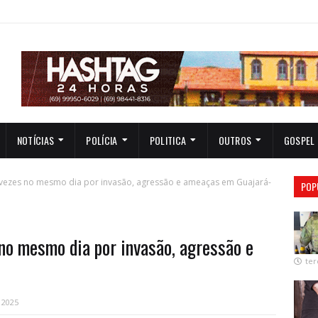
NOTÍCIAS
POLÍCIA
POLITICA
OUTROS
GOSPEL
ezes no mesmo dia por invasão, agressão e ameaças em Guajará-
POP
o mesmo dia por invasão, agressão e
ter
, 2025