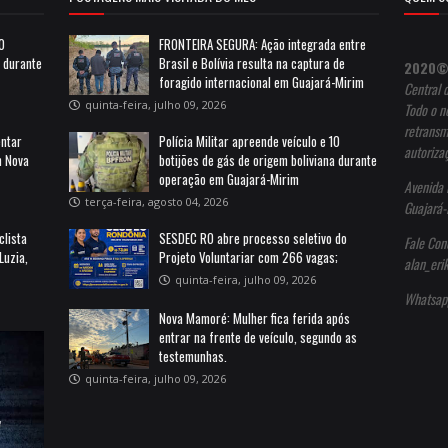
10
FRONTEIRA SEGURA: Ação integrada entre
a durante
Brasil e Bolívia resulta na captura de
2020©
foragido internacional em Guajará-Mirim
Central 
quinta-feira, julho 09, 2026
Todo o no
retransm
entar
Polícia Militar apreende veículo e 10
autoriza
m Nova
botijões de gás de origem boliviana durante
operação em Guajará-Mirim
Avenida 
terça-feira, agosto 04, 2026
Guajará-
clista
SESDEC RO abre processo seletivo do
Fale Con
Luzia,
Projeto Voluntariar com 266 vagas;
alan_er
quinta-feira, julho 09, 2026
Whatsap
Nova Mamoré: Mulher fica ferida após
entrar na frente de veículo, segundo as
testemunhas.
quinta-feira, julho 09, 2026