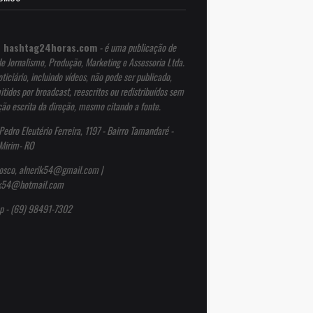
 hashtag24horas.com
- é uma publicação de
de Jornalismo, Produção, Marketing e Assessoria Ltda.
ticiário, incluindo vídeos, não pode ser publicado,
itidos por broadcast, reescritos ou redistribuídos sem
ção escrita da direção, mesmo citando a fonte.
Pedro Eleutério Ferreira, 1197 - Bairro Tamandaré -
Mirim- RO
osco, alnerik54@gmail.com |
ik54@hotmail.com
p - (69) 98491-7302