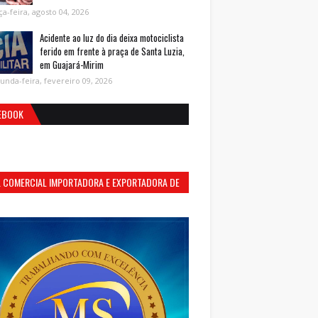
ça-feira, agosto 04, 2026
Acidente ao luz do dia deixa motociclista
ferido em frente à praça de Santa Luzia,
em Guajará-Mirim
unda-feira, fevereiro 09, 2026
EBOOK
S. COMERCIAL IMPORTADORA E EXPORTADORA DE
MENTOS LTDA