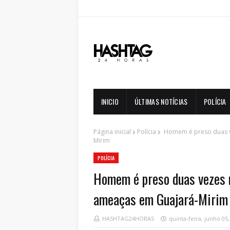
INICIO
ÚLTIMAS NOTÍCIAS
POLÍCIA
Página inicial
Polícia
Homem é preso duas v
Mirim
POLÍCIA
Homem é preso duas vezes n
ameaças em Guajará-Mirim
HASHTAG24HORAS
quinta-feira, junho 05