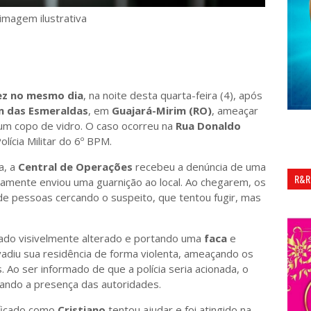
imagem ilustrativa
ez no mesmo dia
, na noite desta quarta-feira (4), após
m das Esmeraldas
, em
Guajará-Mirim (RO)
, ameaçar
um copo de vidro. O caso ocorreu na
Rua Donaldo
olícia Militar do 6º BPM.
a, a
Central de Operações
recebeu a denúncia de uma
R&R
atamente enviou uma guarnição ao local. Ao chegarem, os
de pessoas cercando o suspeito, que tentou fugir, mas
ado visivelmente alterado e portando uma
faca
e
nvadiu sua residência de forma violenta, ameaçando os
 Ao ser informado de que a polícia seria acionada, o
ando a presença das autoridades.
ificado como
Cristiano
tentou ajudar e foi atingido na