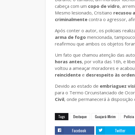
cabeça com um
copo de vidro
, arrem
Mesmo lesionado, Cristiano
recusou 
criminalmente
contra o agressor, af
Após conter o autor, os policiais real
arma de fogo
mencionada, tampouco a
reafirmou que ambos os objetos foram 
Um fato que chamou atenção das auto
horas antes
, por volta das 16h, e li
voltou a ameaçar moradores e acabo
reincidente
e
desrespeito às orden
Devido ao estado de
embriaguez visí
para o Termo Circunstanciado de Ocorr
Civil
, onde permanecerá à disposição d
Tags
Destaque
Guajará-Mirim
Polícia
Facebook
Twitter