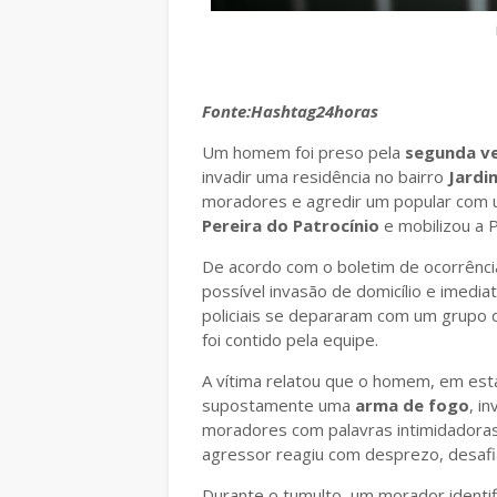
Fonte:H
ashtag24horas
Um homem foi preso pela
segunda v
invadir uma residência no bairro
Jardi
moradores e agredir um popular com 
Pereira do Patrocínio
e mobilizou a P
De acordo com o boletim de ocorrênci
possível invasão de domicílio e imedi
policiais se depararam com um grupo 
foi contido pela equipe.
A vítima relatou que o homem, em est
supostamente uma
arma de fogo
, i
moradores com palavras intimidadoras.
agressor reagiu com desprezo, desafi
Durante o tumulto, um morador ident