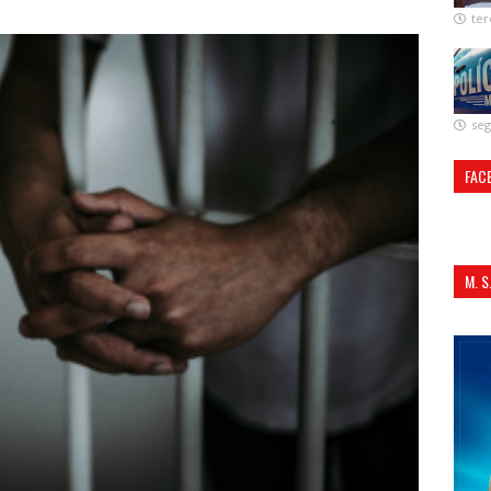
ter
seg
FAC
M. 
ALI