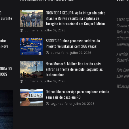
10
FRONTEIRA SEGURA: Ação integrada entre
a durante
Brasil e Bolívia resulta na captura de
2020©
foragido internacional em Guajará-Mirim
Central 
quinta-feira, julho 09, 2026
Todo o no
retransm
entar
SESDEC RO abre processo seletivo do
autoriza
m Nova
Projeto Voluntariar com 266 vagas;
quinta-feira, julho 09, 2026
Avenida 
Guajará-
Nova Mamoré: Mulher fica ferida após
ORGA DO
entrar na frente de veículo, segundo as
Fale Con
RICOS
testemunhas.
alan_er
quinta-feira, julho 09, 2026
Whatsap
Detran libera serviço para emplacar veículo
sem sair de casa em RO
segunda-feira, julho 06, 2026