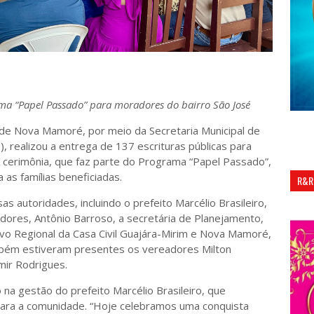
ama “Papel Passado” para moradores do bairro São José
a de Nova Mamoré, por meio da Secretaria Municipal de
 realizou a entrega de 137 escrituras públicas para
 cerimônia, que faz parte do Programa “Papel Passado”,
a as famílias beneficiadas.
R&R
s autoridades, incluindo o prefeito Marcélio Brasileiro,
dores, Antônio Barroso, a secretária de Planejamento,
ivo Regional da Casa Civil Guajára-Mirim e Nova Mamoré,
mbém estiveram presentes os vereadores Milton
mir Rodrigues.
 na gestão do prefeito Marcélio Brasileiro, que
ara a comunidade. “Hoje celebramos uma conquista