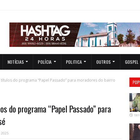
NOTÍCIAS
POLÍCIA
POLITICA
OUTROS
GOSPEL
7 títulos do programa “Papel Passado” para moradores do bairro
POP
ulos do programa “Papel Passado” para
ter
sé
, 2025