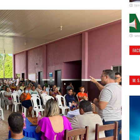
ter
sex
FAC
M. 
ALI