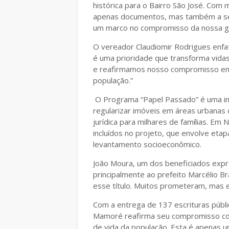
histórica para o Bairro São José. Com
apenas documentos, mas também a seg
um marco no compromisso da nossa ges
O vereador Claudiomir Rodrigues enfatiz
é uma prioridade que transforma vidas
e reafirmamos nosso compromisso em c
população.”
O Programa “Papel Passado” é uma in
regularizar imóveis em áreas urbanas d
jurídica para milhares de famílias. Em
incluídos no projeto, que envolve et
levantamento socioeconômico.
João Moura, um dos beneficiados expr
principalmente ao prefeito Marcélio Br
esse título. Muitos prometeram, mas el
Com a entrega de 137 escrituras públi
Mamoré reafirma seu compromisso com
de vida da população. Esta é apenas um