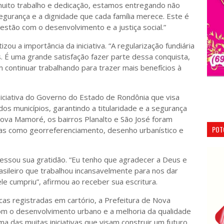
 muito trabalho e dedicação, estamos entregando não
urança e a dignidade que cada família merece. Este é
tão com o desenvolvimento e a justiça social.”
ou a importância da iniciativa. “A regularização fundiária
. É uma grande satisfação fazer parte dessa conquista,
ontinuar trabalhando para trazer mais benefícios à
iciativa do Governo do Estado de Rondônia que visa
os municípios, garantindo a titularidade e a segurança
 Nova Mamoré, os bairros Planalto e São José foram
POT
apas como georreferenciamento, desenho urbanístico e
essou sua gratidão. “Eu tenho que agradecer a Deus e
asileiro que trabalhou incansavelmente para nos dar
e cumpriu”, afirmou ao receber sua escritura.
cas registradas em cartório, a Prefeitura de Nova
 o desenvolvimento urbano e a melhoria da qualidade
a das muitas iniciativas que visam construir um futuro