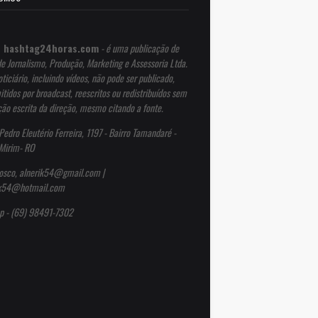
 hashtag24horas.com
- é uma publicação de
de Jornalismo, Produção, Marketing e Assessoria Ltda.
ticiário, incluindo vídeos, não pode ser publicado,
itidos por broadcast, reescritos ou redistribuídos sem
ção escrita da direção, mesmo citando a fonte.
Pedro Eleutério Ferreira, 1197 - Bairro Tamandaré -
Mirim- RO
osco, alnerik54@gmail.com |
ik54@hotmail.com
p - (69) 98491-7302