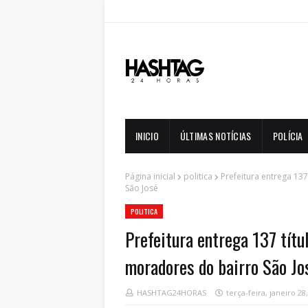
INICIO
ÚLTIMAS NOTÍCIAS
POLÍCIA
Página inicial
politica
Prefeitura entrega 13
São José
POLITICA
Prefeitura entrega 137 tít
moradores do bairro São Jo
HASHTAG24HORAS
terça-feira, janeiro 28