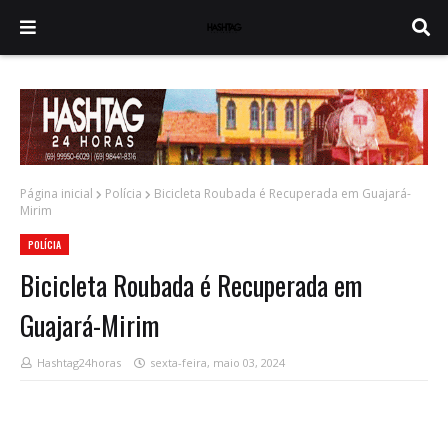
Página inicial
Polícia
Bicicleta Roubada é Recuperada em Guajará-
Mirim
POLÍCIA
Bicicleta Roubada é Recuperada em
Guajará-Mirim
Hashtag24horas
sexta-feira, maio 03, 2024