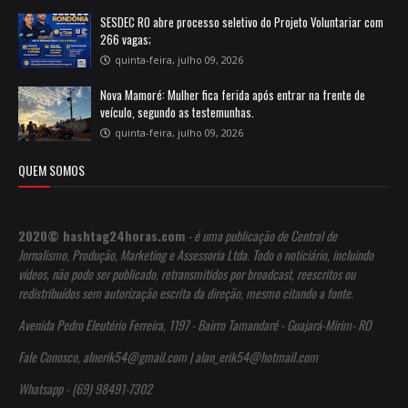
SESDEC RO abre processo seletivo do Projeto Voluntariar com
266 vagas;
quinta-feira, julho 09, 2026
Nova Mamoré: Mulher fica ferida após entrar na frente de
veículo, segundo as testemunhas.
quinta-feira, julho 09, 2026
QUEM SOMOS
2020© hashtag24horas.com
- é uma publicação de Central de
Jornalismo, Produção, Marketing e Assessoria Ltda. Todo o noticiário, incluindo
vídeos, não pode ser publicado, retransmitidos por broadcast, reescritos ou
redistribuídos sem autorização escrita da direção, mesmo citando a fonte.
Avenida Pedro Eleutério Ferreira, 1197 - Bairro Tamandaré - Guajará-Mirim- RO
Fale Conosco, alnerik54@gmail.com | alan_erik54@hotmail.com
Whatsapp - (69) 98491-7302