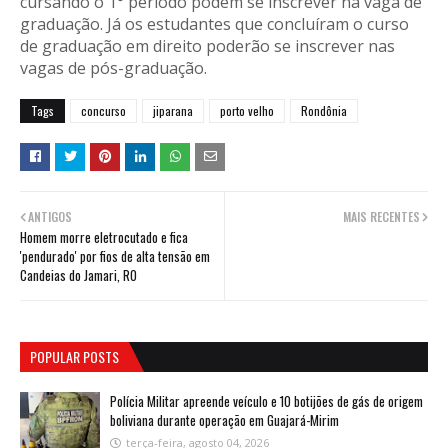
cursando o 1° período podem se inscrever na vaga de
graduação. Já os estudantes que concluíram o curso
de graduação em direito poderão se inscrever nas
vagas de pós-graduação.
Tags
concurso
jiparana
porto velho
Rondônia
ANTIGOS
MAIS RECENTES
Homem morre eletrocutado e fica
'pendurado' por fios de alta tensão em
Candeias do Jamari, RO
POPULAR POSTS
Polícia Militar apreende veículo e 10 botijões de gás de origem
boliviana durante operação em Guajará-Mirim
terça-feira, agosto 04, 2026