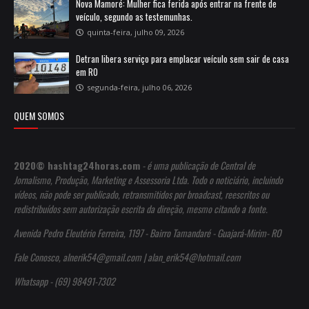
Nova Mamoré: Mulher fica ferida após entrar na frente de
veículo, segundo as testemunhas.
quinta-feira, julho 09, 2026
Detran libera serviço para emplacar veículo sem sair de casa
em RO
segunda-feira, julho 06, 2026
QUEM SOMOS
2020© hashtag24horas.com
- é uma publicação de Central de
Jornalismo, Produção, Marketing e Assessoria Ltda. Todo o noticiário, incluindo
vídeos, não pode ser publicado, retransmitidos por broadcast, reescritos ou
redistribuídos sem autorização escrita da direção, mesmo citando a fonte.
Avenida Pedro Eleutério Ferreira, 1197 - Bairro Tamandaré - Guajará-Mirim- RO
Fale Conosco, alnerik54@gmail.com | alan_erik54@hotmail.com
Whatsapp - (69) 98491-7302