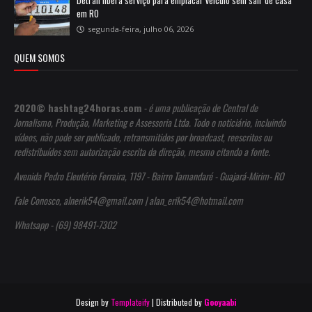
em RO
segunda-feira, julho 06, 2026
QUEM SOMOS
2020© hashtag24horas.com
- é uma publicação de Central de
Jornalismo, Produção, Marketing e Assessoria Ltda. Todo o noticiário, incluindo
vídeos, não pode ser publicado, retransmitidos por broadcast, reescritos ou
redistribuídos sem autorização escrita da direção, mesmo citando a fonte.
Avenida Pedro Eleutério Ferreira, 1197 - Bairro Tamandaré - Guajará-Mirim- RO
Fale Conosco, alnerik54@gmail.com | alan_erik54@hotmail.com
Whatsapp - (69) 98491-7302
Design by
Templateify
| Distributed by
Gooyaabi