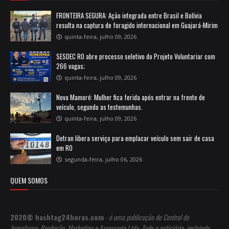
FRONTEIRA SEGURA: Ação integrada entre Brasil e Bolívia
resulta na captura de foragido internacional em Guajará-Mirim
quinta-feira, julho 09, 2026
SESDEC RO abre processo seletivo do Projeto Voluntariar com
266 vagas;
quinta-feira, julho 09, 2026
Nova Mamoré: Mulher fica ferida após entrar na frente de
veículo, segundo as testemunhas.
quinta-feira, julho 09, 2026
Detran libera serviço para emplacar veículo sem sair de casa
em RO
segunda-feira, julho 06, 2026
QUEM SOMOS
2020© hashtag24horas.com
- é uma publicação de Central de
Jornalismo, Produção, Marketing e Assessoria Ltda. Todo o noticiário, incluindo