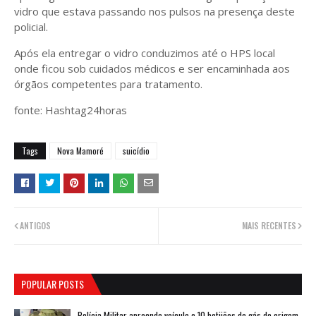
vidro que estava passando nos pulsos na presença deste
policial.
Após ela entregar o vidro conduzimos até o HPS local
onde ficou sob cuidados médicos e ser encaminhada aos
órgãos competentes para tratamento.
fonte: Hashtag24horas
Tags
Nova Mamoré
suicídio
ANTIGOS
MAIS RECENTES
POPULAR POSTS
Polícia Militar apreende veículo e 10 botijões de gás de origem