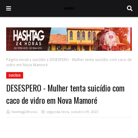
Página inicial
suicídio
DESESPERO - Mulher tenta suicídio com caco de
vidro em Nova Mamoré
SUICÍDIO
DESESPERO - Mulher tenta suicídio com
caco de vidro em Nova Mamoré
Hashtag24horas
segunda-feira, outubro 09, 2023