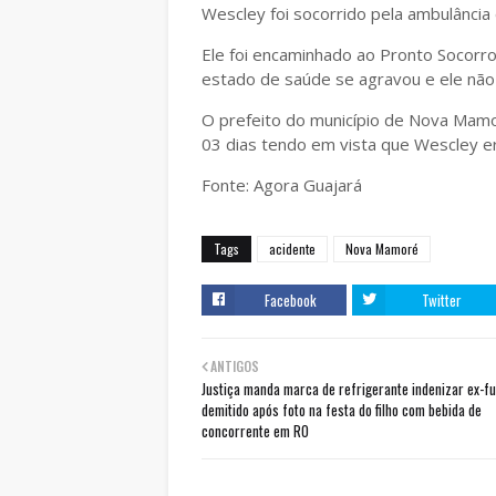
Wescley foi socorrido pela ambulânci
Ele foi encaminhado ao Pronto Socorro
estado de saúde se agravou e ele não 
O prefeito do município de Nova Mamor
03 dias tendo em vista que Wescley er
Fonte: Agora Guajará
Tags
acidente
Nova Mamoré
Facebook
Twitter
ANTIGOS
Justiça manda marca de refrigerante indenizar ex-f
demitido após foto na festa do filho com bebida de
concorrente em RO