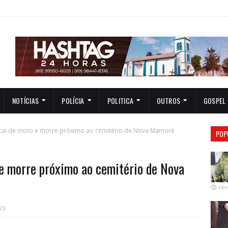
NOTÍCIAS
POLÍCIA
POLITICA
OUTROS
GOSPEL
 cai de moto e morre próximo ao cemitério de Nova Mamoré
POP
 e morre próximo ao cemitério de Nova
ter
023