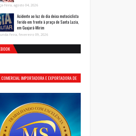
ça-feira, agosto 04, 2026
Acidente ao luz do dia deixa motociclista
ferido em frente à praça de Santa Luzia,
em Guajará-Mirim
unda-feira, fevereiro 09, 2026
EBOOK
S. COMERCIAL IMPORTADORA E EXPORTADORA DE
MENTOS LTDA