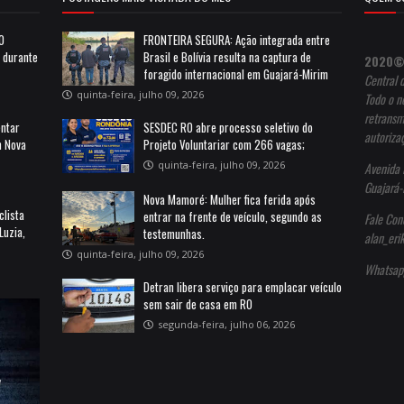
10
FRONTEIRA SEGURA: Ação integrada entre
a durante
Brasil e Bolívia resulta na captura de
2020©
foragido internacional em Guajará-Mirim
Central 
quinta-feira, julho 09, 2026
Todo o no
retransm
entar
SESDEC RO abre processo seletivo do
autoriza
m Nova
Projeto Voluntariar com 266 vagas;
quinta-feira, julho 09, 2026
Avenida 
Guajará-
Nova Mamoré: Mulher fica ferida após
clista
entrar na frente de veículo, segundo as
Fale Con
Luzia,
testemunhas.
alan_er
quinta-feira, julho 09, 2026
Whatsap
Detran libera serviço para emplacar veículo
sem sair de casa em RO
segunda-feira, julho 06, 2026