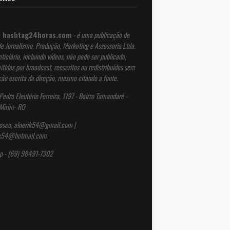
 hashtag24horas.com
- é uma publicação de
de Jornalismo, Produção, Marketing e Assessoria Ltda.
ticiário, incluindo vídeos, não pode ser publicado,
itidos por broadcast, reescritos ou redistribuídos sem
ção escrita da direção, mesmo citando a fonte.
Pedro Eleutério Ferreira, 1197 - Bairro Tamandaré -
Mirim- RO
osco, alnerik54@gmail.com |
ik54@hotmail.com
p - (69) 98491-7302