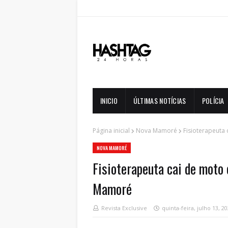
INICIO
ÚLTIMAS NOTÍCIAS
POLÍCIA
Página inicial
Nova Mamoré
Fisioterapeuta
NOVA MAMORÉ
Fisioterapeuta cai de moto
Mamoré
Revista Exclusive
quinta-feira, julho 13, 2