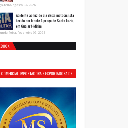
ça-feira, agosto 04, 2026
Acidente ao luz do dia deixa motociclista
ferido em frente à praça de Santa Luzia,
em Guajará-Mirim
unda-feira, fevereiro 09, 2026
EBOOK
S. COMERCIAL IMPORTADORA E EXPORTADORA DE
MENTOS LTDA