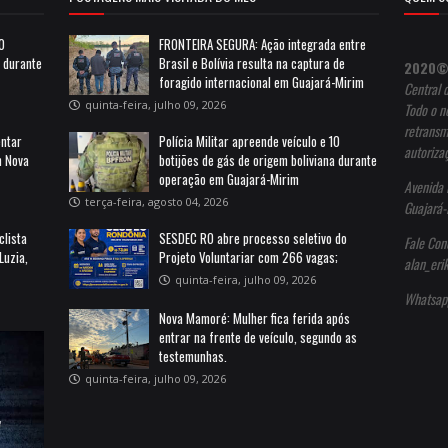
10
FRONTEIRA SEGURA: Ação integrada entre
a durante
Brasil e Bolívia resulta na captura de
2020©
foragido internacional em Guajará-Mirim
Central 
quinta-feira, julho 09, 2026
Todo o no
retransm
entar
Polícia Militar apreende veículo e 10
autoriza
m Nova
botijões de gás de origem boliviana durante
operação em Guajará-Mirim
Avenida 
terça-feira, agosto 04, 2026
Guajará-
clista
SESDEC RO abre processo seletivo do
Fale Con
Luzia,
Projeto Voluntariar com 266 vagas;
alan_er
quinta-feira, julho 09, 2026
Whatsap
Nova Mamoré: Mulher fica ferida após
entrar na frente de veículo, segundo as
testemunhas.
quinta-feira, julho 09, 2026