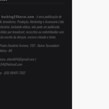
 hashtag24horas.com
- é uma publicação de
de Jornalismo, Produção, Marketing e Assessoria Ltda.
ticiário, incluindo vídeos, não pode ser publicado,
itidos por broadcast, reescritos ou redistribuídos sem
ção escrita da direção, mesmo citando a fonte.
Pedro Eleutério Ferreira, 1197 - Bairro Tamandaré -
Mirim- RO
osco, alnerik54@gmail.com |
ik54@hotmail.com
p - (69) 98491-7302