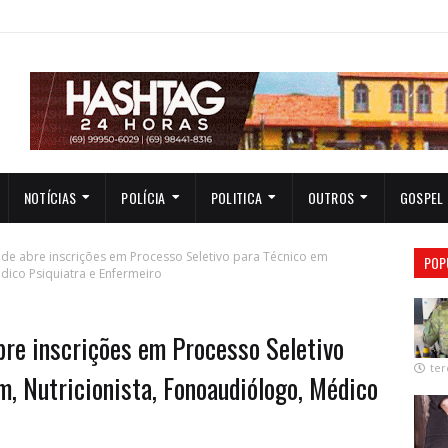
NOTÍCIAS
POLÍCIA
POLITICA
OUTROS
GOSPEL
aúde abre inscrições em Processo Seletivo para Técnico em
POP
dico Psiquiatra e Enfermeiro
bre inscrições em Processo Seletivo
ter
, Nutricionista, Fonoaudiólogo, Médico