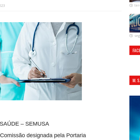
ter
2023
seg
FAC
M. 
ALI
 SAÚDE – SEMUSA
a Comissão designada pela Portaria