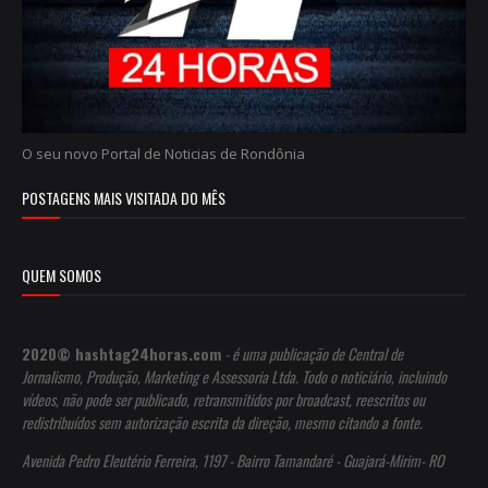
O seu novo Portal de Noticias de Rondônia
POSTAGENS MAIS VISITADA DO MÊS
QUEM SOMOS
2020© hashtag24horas.com
- é uma publicação de Central de
Jornalismo, Produção, Marketing e Assessoria Ltda. Todo o noticiário, incluindo
vídeos, não pode ser publicado, retransmitidos por broadcast, reescritos ou
redistribuídos sem autorização escrita da direção, mesmo citando a fonte.
Avenida Pedro Eleutério Ferreira, 1197 - Bairro Tamandaré - Guajará-Mirim- RO