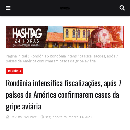
Página inicial
Rondônia
Rondônia intensifica fiscalizações, após 7
países da América confirmarem casos da gripe aviária
RONDÔNIA
Rondônia intensifica fiscalizações, após 7
países da América confirmarem casos da
gripe aviária
Revista Exclusive
segunda-feira, março 13, 2023